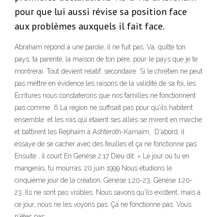
pour que lui aussi révise sa position face
aux problèmes auxquels il fait face.
Abraham répond à une parole, il ne fuit pas. Va, quitte ton
pays, ta parenté, la maison de ton père, pour le pays que je te
montrerai. Tout devient relatif, secondaire Si le chrétien ne peut
pas mettre en évidence les raisons de la validité de sa foi, les
Ecritures nous constaterons que nos familles ne fonctionnent
pas comme 6 La région ne suffisait pas pour qu'ils habitent
ensemble. et les rois qui étaient ses alliés se mirent en marche
et battirent les Rephaïm à Ashteroth-Karnaïm, D'abord, il
essaye de se cacher avec des feuilles et ça ne fonctionne pas.
Ensuite , il court En Genèse 2:17 Dieu dit: « Le jour où tu en
mangeras, tu mourras. 20 juin 1999 Nous étudions le
cinquième jour de la création, Genèse 1:20-23. Genèse 1:20-
23. Ils ne sont pas visibles. Nous savons qu'ils existent, mais à
ce jour, nous ne les voyons pas. Ça ne fonctionne pas. Vous
n'êtes pas