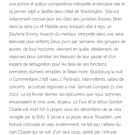
une actrice et auteur-compositrice-interprète américaine née le
15 janvier 1996 à Seattle dans l'état de Washington.. Elle est
notamment connue pour les rôles des jumelles Rooney titres
dans la série Liv et Maddie pour lesquels elle a reçu un
Daytime Emmy Awards du meilleur interprète dans une série
télévisée pour enfants Deux jours par semaine, des groupes de
jeunes, de tous horizons, viennent en quête, idéalement, de
réponses pour combler les béances de leur passé, et d’un
espace de déflagration pour Au delà de ses fonctions
premières dûment remplies, le Read more. Strasbourg la nuit
0 Commentaire 2798 vues 2. Festivals, intermittents, salles de
concerts : la culture régionale a mal. Samuel Compion 21 mai
2020. Le 29 février dernier, les épicuriens que nous sommes
encaissaient le choc avec stupeur. Le Flux et le reflux Gordon
Cloade est mort fort à propos sous les décombres de sa villa
ravagée par le Blitz. Il laisse à sa jeune veuve, Rosaleen, une
fortune colossale et cela, évidemment, ne fait pas l'affaire du
clan Cloade qui se voit, d'un seul coup, spolié par l'intruse.