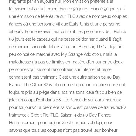
migrants par an aujourd'hui. Mon émission préférée à la
télévision est actuellement Fiancé 90 jours. Fiancé 90 jours est
une émission de téléréalité sur TLC avec de nombreux couples
fiancés où une personne vit aux États-Unis et une personne
ailleurs. Pour être avec leur conjoint, les personnes de … Fiancé
90 jours est le cadeau qui ne cesse de donner quand il s’agit
de moments inconfortables à l’écran. Bien sûr, TLC a déjà un
peu coincé ce marché avec My Strange Addiction, mais la
maladresse n’a pas de limites en matière d’amour entre deux
personnes qui se sont rencontrées sur Internet et ne se
connaissent pas vraiment. C'est une autre saison de 90 Day
Fiance: The Other Way et comme la plupart d'entre nous sont
toujours pris au piège dans nos maisons, cela fait du bien de
jeter un coup d'œil dans d&… Le fiancé de 90 jours: heureux
pour toujours? La première saison 4 est passée de trainwreck à
trainwreck. Crédit Pic: TLC. Saison 4 de 90 Day Fiance:
Heureusement pour toujours? est sur nous et déjà, nous
savons que tous les couples n’ont pas trouvé leur bonheur