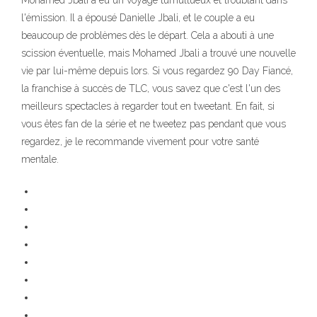
Mohamed Jbali a eu un voyage tumultueux et troublant dans
l'émission. Il a épousé Danielle Jbali, et le couple a eu
beaucoup de problèmes dès le départ. Cela a abouti à une
scission éventuelle, mais Mohamed Jbali a trouvé une nouvelle
vie par lui-même depuis lors. Si vous regardez 90 Day Fiancé,
la franchise à succès de TLC, vous savez que c'est l'un des
meilleurs spectacles à regarder tout en tweetant. En fait, si
vous êtes fan de la série et ne tweetez pas pendant que vous
regardez, je le recommande vivement pour votre santé
mentale.