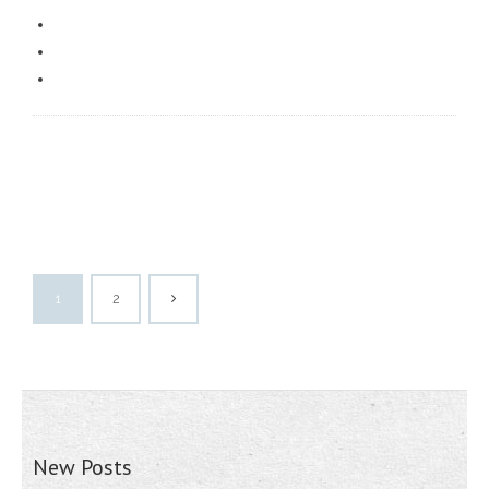
1
2
New Posts