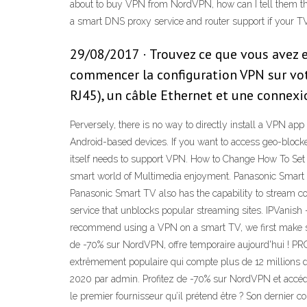
about to buy VPN from NordVPN, how can I tell them th
a smart DNS proxy service and router support if your
29/08/2017 · Trouvez ce que vous avez e
commencer la configuration VPN sur votr
RJ45), un câble Ethernet et une connexi
Perversely, there is no way to directly install a VPN
Android-based devices. If you want to access geo-blocke
itself needs to support VPN. How to Change How To Set
smart world of Multimedia enjoyment. Panasonic Smart TV
Panasonic Smart TV also has the capability to stream co
service that unblocks popular streaming sites. IPVanish -
recommend using a VPN on a smart TV, we first make sure
de -70% sur NordVPN, offre temporaire aujourd'hui !
extrêmement populaire qui compte plus de 12 millions de 
2020 par admin. Profitez de -70% sur NordVPN et acc
le premier fournisseur qu’il prétend être ? Son dernier 