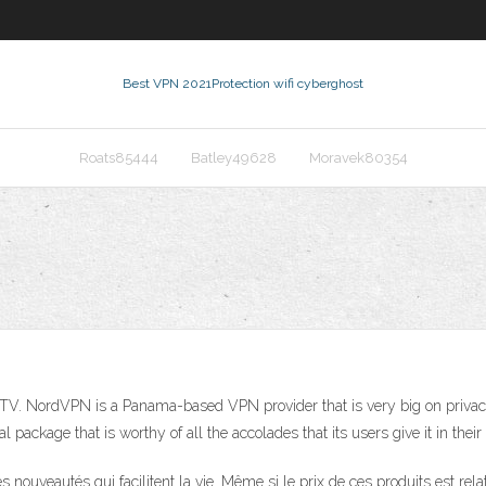
Best VPN 2021
Protection wifi cyberghost
Roats85444
Batley49628
Moravek80354
TV. NordVPN is a Panama-based VPN provider that is very big on privac
package that is worthy of all the accolades that its users give it in their
nouveautés qui facilitent la vie. Même si le prix de ces produits est rela