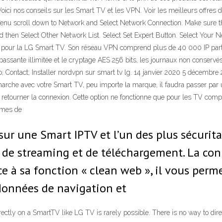
. Voici nos conseils sur les Smart TV et les VPN. Voir les meilleurs of
 menu scroll down to Network and Select Network Connection. Make sure 
nd then Select Other Network List. Select Set Expert Button. Select Your
PN pour la LG Smart TV. Son réseau VPN comprend plus de 40 000 IP par
passante illimitée et le cryptage AES 256 bits, les journaux non conservé
; Contact; Installer nordvpn sur smart tv lg. 14 janvier 2020 5 déce
arche avec votre Smart TV, peu importe la marque, il faudra passer par
retourner la connexion. Cette option ne fonctionne que pour les TV compati
èmes de
ur une Smart IPTV et l’un des plus sécuritai
s de streaming et de téléchargement. La c
ce à sa fonction « clean web », il vous pe
 données de navigation et
ctly on a SmartTV like LG TV is rarely possible. There is no way to dir