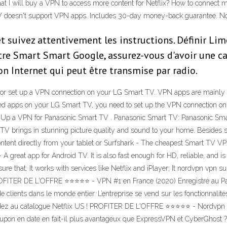
at I will buy a VPN to access more content for Netflix? How to conne
 TV doesn't support VPN apps. Includes 30-day money-back guarantee.
t suivez attentivement les instructions. Définir L
e Smart Smart Google, assurez-vous d'avoir une car
on Internet qui peut être transmise par radio.
 app or set up a VPN connection on your LG Smart TV. VPN apps are main
d apps on your LG Smart TV, you need to set up the VPN connection on yo
 Up a VPN for Panasonic Smart TV . Panasonic Smart TV: Panasonic Smar
 brings in stunning picture quality and sound to your home. Besides str
ntent directly from your tablet or Surfshark - The cheapest Smart TV VP
 A great app for Android TV. It is also fast enough for HD, reliable, and 
 that: It works with services like Netflix and iPlayer; It nordvpn vpn 
 PROFITER DE L'OFFRE ⭐⭐⭐⭐⭐ - VPN #1 en France (2020) Enregistré au 
clients dans le monde entier. L’entreprise se vend sur les fonctionnalités
édez au catalogue Netflix US ! PROFITER DE L'OFFRE ⭐⭐⭐⭐⭐ - Nordvpn e
coupon en date en fait-il plus avantageux que ExpressVPN et CyberGhost ? 