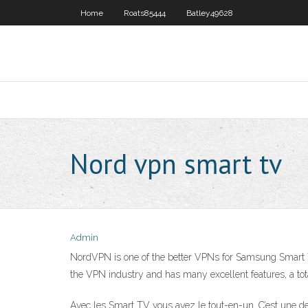
Home
Roats85444
Batley49628
Nord vpn smart tv
Admin
NordVPN is one of the better VPNs for Samsung Smart 
the VPN industry and has many excellent features, a total 
Avec les Smart TV vous avez le tout-en-un. C’est une des 