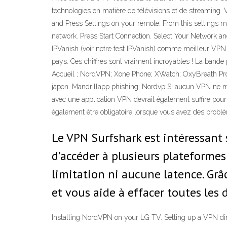
technologies en matière de télévisions et de streaming
and Press Settings on your remote. From this settings
network. Press Start Connection. Select Your Network a
IPVanish (voir notre test IPVanish) comme meilleur V
pays. Ces chiffres sont vraiment incroyables ! La bande 
Accueil ; NordVPN; Xone Phone; XWatch; OxyBreath Pro
japon. Mandrillapp phishing; Nordvp Si aucun VPN ne m
avec une application VPN devrait également suffire pour 
également être obligatoire lorsque vous avez des probl
Le VPN Surfshark est intéressant s
d’accéder à plusieurs plateforme
limitation ni aucune latence. Grâ
et vous aide à effacer toutes les
Installing NordVPN on your LG TV. Setting up a VPN dire