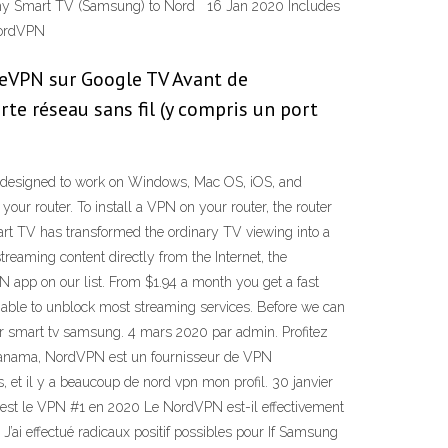
ct my Smart TV (Samsung) to Nord 16 Jan 2020 Includes
 NordVPN
imeVPN sur Google TV Avant de
te réseau sans fil (y compris un port
ly designed to work on Windows, Mac OS, iOS, and
ur router. To install a VPN on your router, the router
t TV has transformed the ordinary TV viewing into a
eaming content directly from the Internet, the
N app on our list. From $1.94 a month you get a fast
is able to unblock most streaming services. Before we can
sur smart tv samsung. 4 mars 2020 par admin. Profitez
Panama, NordVPN est un fournisseur de VPN
, et il y a beaucoup de nord vpn mon profil. 30 janvier
st le VPN #1 en 2020 Le NordVPN est-il effectivement
J’ai effectué radicaux positif possibles pour If Samsung