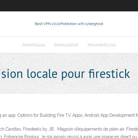
Best VPN 2021
Protection wifi cyberghost
Roats85444
Batley49628
Moravek80354
sion locale pour firestick
lding an app. Options for Building Fire TV Apps; Android App Developme
h Candles. Firesteels by JB . Magasin d’équipements de plein air. Firest
b. Entreprise Bonjour. Je n’ai jamais réussi à avoir une image en direct ou 