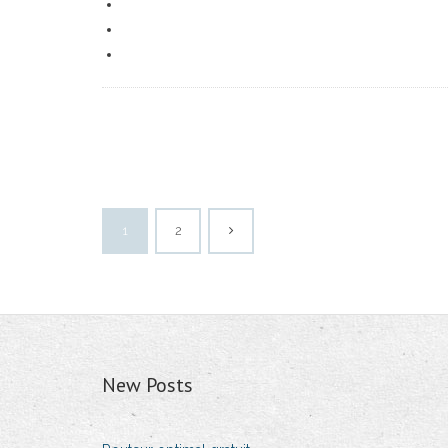
1
2
New Posts