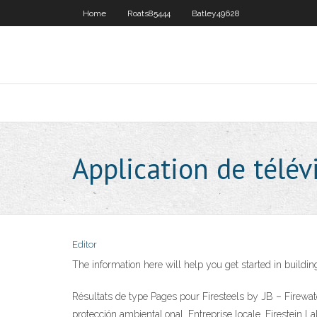
Home
Roats85444
Batley49628
Application de télévi
Editor
The information here will help you get started in bui
Résultats de type Pages pour Firesteels by JB – Firewatc
protección ambiental.onal. Entreprise locale. Firestein La