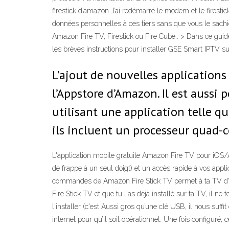
firestick d’amazon J’ai redémarré le modem et le firesti
données personnelles à ces tiers sans que vous le sachi
Amazon Fire TV, Firestick ou Fire Cube.. > Dans ce guid
les brèves instructions pour installer GSE Smart IPTV s
L’ajout de nouvelles applications
l’Appstore d’Amazon. Il est aussi p
utilisant une application telle q
ils incluent un processeur quad-c
L'application mobile gratuite Amazon Fire TV pour iOS/A
de frappe à un seul doigt) et un accès rapide à vos appl
commandes de Amazon Fire Stick TV permet à ta TV d' acc
Fire Stick TV et que tu l'as déjà installé sur ta TV, il n
l'installer (c'est Aussi gros qu’une clé USB, il nous suff
internet pour qu’il soit opérationnel. Une fois configur