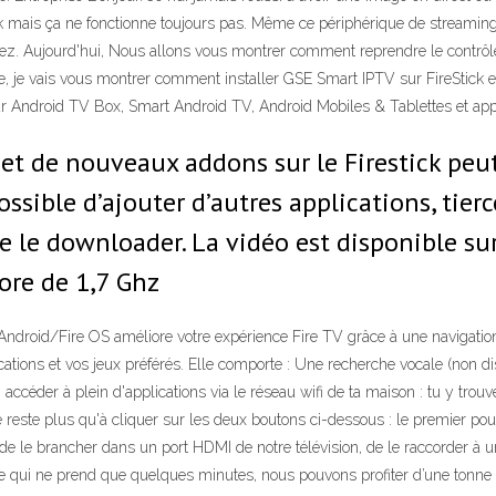
ck mais ça ne fonctionne toujours pas. Même ce périphérique de streaming 
ez. Aujourd'hui, Nous allons vous montrer comment reprendre le contrôle 
e, je vais vous montrer comment installer GSE Smart IPTV sur FireStick e
ur Android TV Box, Smart Android TV, Android Mobiles & Tablettes et appa
 et de nouveaux addons sur le Firestick peu
ossible d’ajouter d’autres applications, tier
ue le downloader. La vidéo est disponible su
ore de 1,7 Ghz
ndroid/Fire OS améliore votre expérience Fire TV grâce à une navigation s
ications et vos jeux préférés. Elle comporte : Une recherche vocale (non 
éder à plein d'applications via le réseau wifi de ta maison : tu y trou
e te reste plus qu'à cliquer sur les deux boutons ci-dessous : le premier pou
it de le brancher dans un port HDMI de notre télévision, de le raccorder à 
é, ce qui ne prend que quelques minutes, nous pouvons profiter d’une tonne