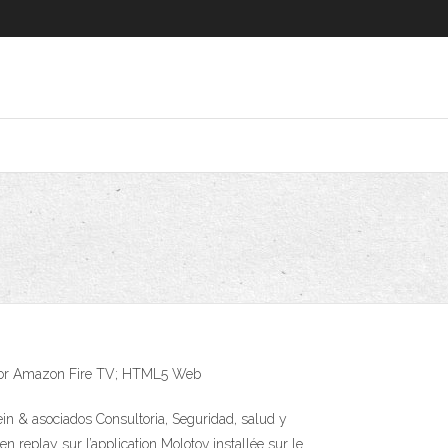
nt for Amazon Fire TV; HTML5 Web
ein & asociados Consultoria, Seguridad, salud y
en replay sur l’application Molotov installée sur le