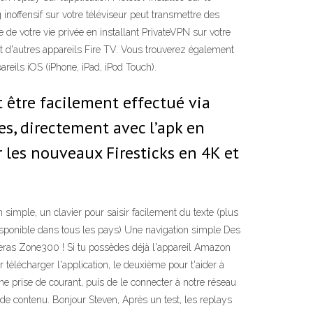
inoffensif sur votre téléviseur peut transmettre des
de votre vie privée en installant PrivateVPN sur votre
t d'autres appareils Fire TV. Vous trouverez également
reils iOS (iPhone, iPad, iPod Touch).
t être facilement effectué via
ces, directement avec l’apk en
r les nouveaux Firesticks en 4K et
imple, un clavier pour saisir facilement du texte (plus
disponible dans tous les pays) Une navigation simple Des
veras Zone300 ! Si tu possèdes déjà l'appareil Amazon
r télécharger l'application, le deuxième pour t'aider à
une prise de courant, puis de le connecter à notre réseau
 de contenu. Bonjour Steven, Après un test, les replays