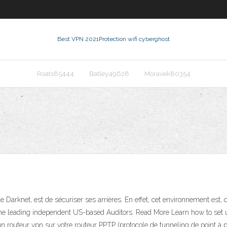
Best VPN 2021
Protection wifi cyberghost
Roats85444
Batley49628
Moravek80354
 le Darknet, est de sécuriser ses arrières. En effet, cet environnement es
 the leading independent US-based Auditors. Read More Learn how to set
un routeur vpn sur votre routeur PPTP (protocole de tunneling de point à