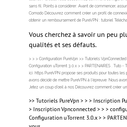
sans fil. Points à considérer: Avant de commencer, assu
Comodo Découvrez comment créer un profil de connexion
obtenir un remboursement de PureVPN : tutoriel Télécharger
Vous cherchez à savoir un peu plu
qualités et ses défauts.
> > > Configuration PureVpn >> Tutoriels VpnConnected >
Configuration uTorrent 3.0.x > > PARTENAIRES . Tuto - Tutor
ici: https PureVPN propose ses produits pour toutes les
avons décidé de mettre PureVPN à l'épreuve. Nous avons 
Jetez un coup d’œil à nos Découvrez comment créer un p
>> Tutoriels PureVpn > > > Inscription P
> Inscription Vpnconnected > > > configu
Configuration uTorrent 3.0.x > > PARTENAI
vous