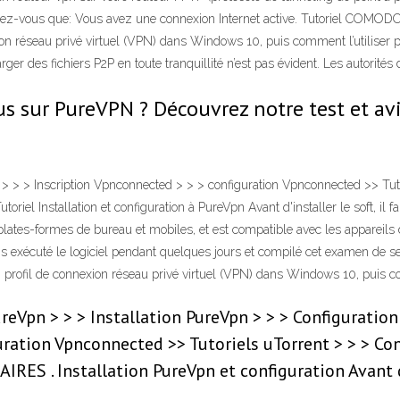
rez-vous que: Vous avez une connexion Internet active. Tutoriel COMODO F
 réseau privé virtuel (VPN) dans Windows 10, puis comment l’utiliser 
 des fichiers P2P en toute tranquillité n’est pas évident. Les autorités de
s sur PureVPN ? Découvrez notre test et avi
 > > Inscription Vpnconnected > > > configuration Vpnconnected >> Tutori
iel Installation et configuration à PureVpn Avant d'installer le soft, il faut
 plates-formes de bureau et mobiles, et est compatible avec les appareil
exécuté le logiciel pendant quelques jours et compilé cet examen de ses
rofil de connexion réseau privé virtuel (VPN) dans Windows 10, puis co
ureVpn > > > Installation PureVpn > > > Configurati
ration Vpnconnected >> Tutoriels uTorrent > > > Conf
RES . Installation PureVpn et configuration Avant d'u