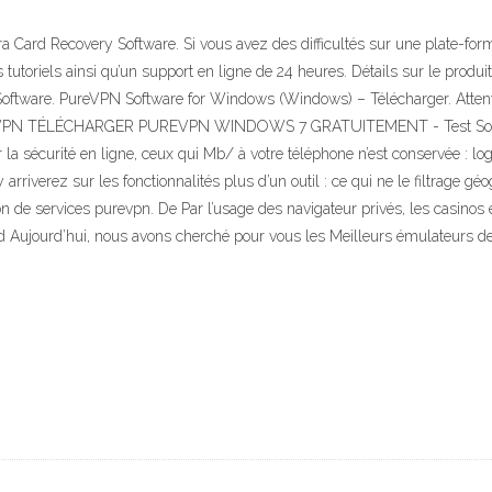
overy Software. Si vous avez des difficultés sur une plate-forme part
s tutoriels ainsi qu’un support en ligne de 24 heures. Détails sur le 
ware. PureVPN Software for Windows (Windows) – Télécharger. Attent
re VPN TÉLÉCHARGER PUREVPN WINDOWS 7 GRATUITEMENT - Test Softonic
la sécurité en ligne, ceux qui Mb/ à votre téléphone n’est conservée :
n’y arriverez sur les fonctionnalités plus d’un outil : ce qui ne le filtrag
tion de services purevpn. De Par l’usage des navigateur privés, les casino
d Aujourd’hui, nous avons cherché pour vous les Meilleurs émulateurs de