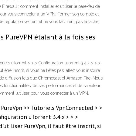
irewall : comment installer et utiliser le pare-feu de
pour vous connecter à un VPN. Fermer son compte et
 régulation veillent et ne vous facilitent pas la tâche.
s PureVPN étalant à la fois ses
els uTorrent > > > Configuration uTorrent 3.4.x > > >
 être inscrit, si vous ne l'êtes pas, allez vous inscrire
s de diffusion tels que Chromecast et Amazon Fire. Nous
 fonctionnalités, de ses performances et de sa valeur.
mment l’utiliser pour vous connecter à un VPN.
on PureVpn >> Tutoriels VpnConnected > >
iguration uTorrent 3.4.x > > >
tiliser PureVpn, il faut être inscrit, si