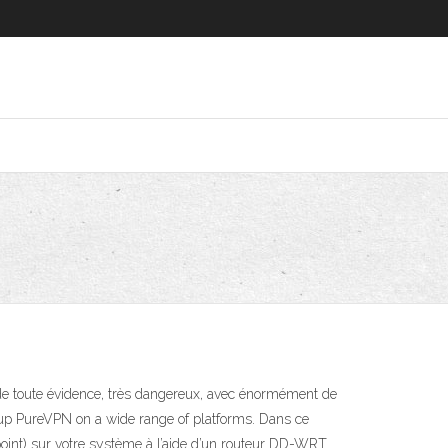
t, de toute évidence, très dangereux, avec énormément de
 up PureVPN on a wide range of platforms. Dans ce
 point) sur votre système à l’aide d’un routeur DD-WRT