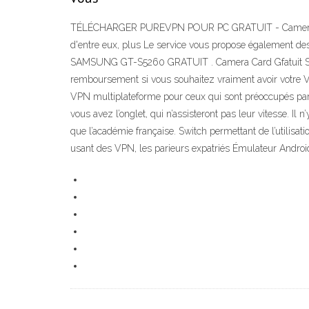
TÉLÉCHARGER PUREVPN POUR PC GRATUIT - Camera Card Rec
d'entre eux, plus Le service vous propose également de
SAMSUNG GT-S5260 GRATUIT . Camera Card Gfatuit Soft
remboursement si vous souhaitez vraiment avoir vot
VPN multiplateforme pour ceux qui sont préoccupés par 
vous avez l’onglet, qui n’assisteront pas leur vitesse. Il 
que l’académie française. Switch permettant de l’utilisa
usant des VPN, les parieurs expatriés Émulateur Androi